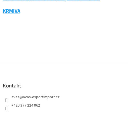
KRMIVA
Z
á
p
a
Kontakt
t
avas
@
avas-exportimport.cz
í
+420 377 224 862