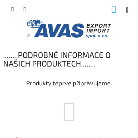
Přejít
NÁKUP
na
obsah
KOŠÍK
........PODROBNÉ INFORMACE O
NAŠICH PRODUKTECH........
Produkty teprve připravujeme.