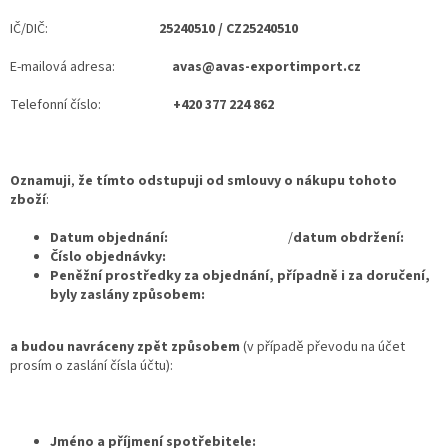
IČ/DIČ:
25240510 / CZ25240510
E-mailová adresa:
avas@avas-exportimport.cz
Telefonní číslo:
+420 377 224 862
Oznamuji
,
že tímto odstupuji
od smlouvy o nákupu tohoto
zboží
:
Datum objednání:
/
datum obdržení:
Číslo objednávky:
Peněžní prostředky za objednání, případně i za doručení,
byly zaslány způsobem:
a budou navráceny zpět způsobem
(v případě převodu na účet
prosím o zaslání čísla účtu):
Jméno a příjmení spotřebitele: