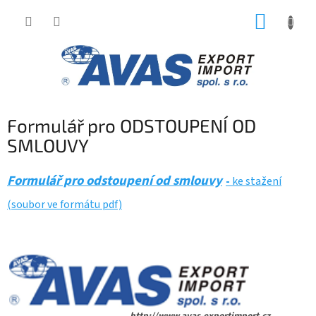
Přejít
NÁKUP
na
obsah
KOŠÍK
Formulář pro ODSTOUPENÍ OD
SMLOUVY
Formulář pro odstoupení od smlouvy
-
ke stažení
(soubor ve formátu pdf)
http://www.avas-exportimport.cz