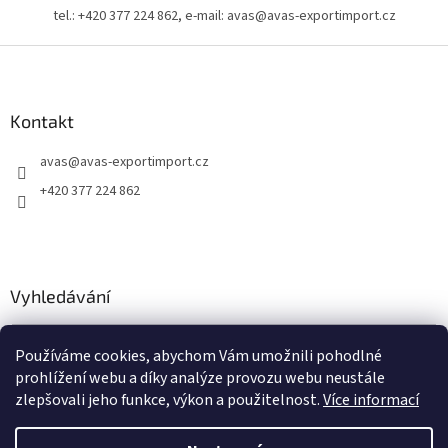
tel.: +420 377 224 862, e-mail: avas@avas-exportimport.cz
Z
á
p
a
Kontakt
t
avas
@
avas-exportimport.cz
í
+420 377 224 862
Vyhledávání
HLEDAT
Používáme cookies, abychom Vám umožnili pohodlné
prohlížení webu a díky analýze provozu webu neustále
zlepšovali jeho funkce, výkon a použitelnost.
Více informací
Vytvořil Shoptet