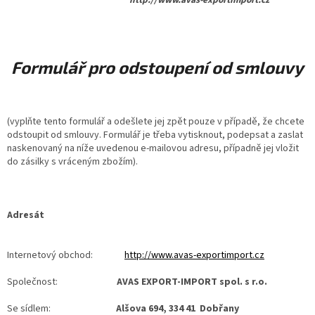
Formulář pro odstoupení od smlouvy
(vyplňte tento formulář a odešlete jej zpět pouze v případě, že chcete
odstoupit od smlouvy. Formulář je třeba vytisknout, podepsat a zaslat
naskenovaný na níže uvedenou e-mailovou adresu, případně jej vložit
do zásilky s vráceným zbožím).
Adresát
Internetový obchod:
http://www.avas-exportimport.cz
Společnost:
AVAS EXPORT-IMPORT spol. s r.o.
Se sídlem:
Alšova 694, 334 41 Dobřany