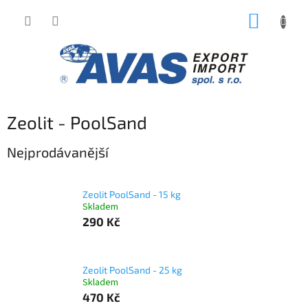
Přejít
NÁKUP
na
obsah
KOŠÍK
Zeolit - PoolSand
Nejprodávanější
Zeolit PoolSand - 15 kg
Skladem
290 Kč
Zeolit PoolSand - 25 kg
Skladem
470 Kč