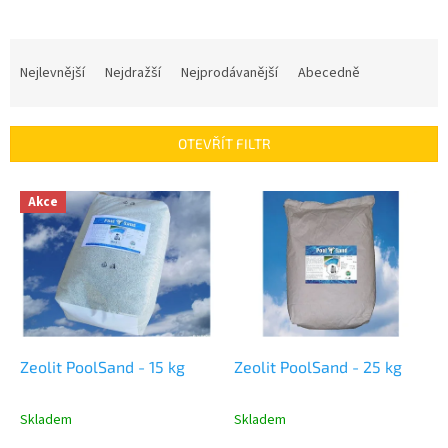
Ř
a
Nejlevnější
Nejdražší
Nejprodávanější
Abecedně
z
e
n
OTEVŘÍT FILTR
í
p
V
r
Akce
ý
o
p
d
i
u
s
k
p
t
r
ů
o
d
Zeolit PoolSand - 15 kg
Zeolit PoolSand - 25 kg
u
k
Skladem
Skladem
t