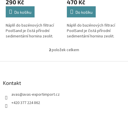
290 Kč
470 Kč
ů
Do košíku
Do košíku
Náplň do bazénových filtrací
Náplň do bazénových filtrací
PoolSand je čistá přírodní
PoolSand je čistá přírodní
sedimentární hornina zeolit.
sedimentární hornina zeolit.
2
položek celkem
O
v
l
Z
á
á
d
p
a
a
Kontakt
c
t
í
avas
@
avas-exportimport.cz
í
p
r
+420 377 224 862
v
k
y
v