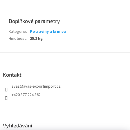
Doplňkové parametry
Kategorie
:
Potraviny a krmiva
Hmotnost
:
25.2 kg
Z
á
p
a
Kontakt
t
avas
@
avas-exportimport.cz
í
+420 377 224 862
Vyhledávání