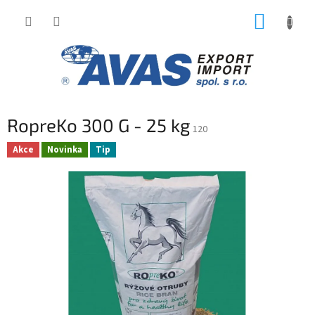
Přejít
NÁKUP
na
obsah
KOŠÍK
RopreKo 300 G - 25 kg
120
Akce
Novinka
Tip