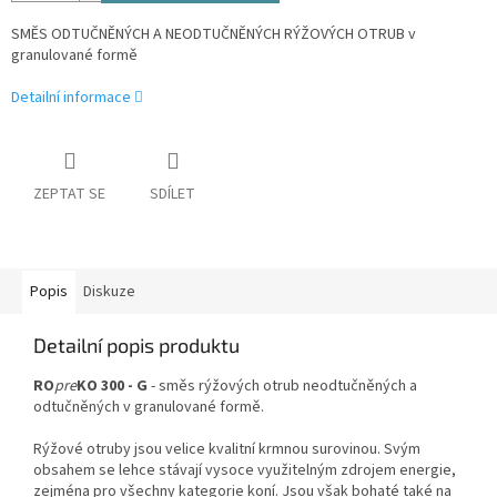
SMĚS ODTUČNĚNÝCH A NEODTUČNĚNÝCH RÝŽOVÝCH OTRUB v
granulované formě
Detailní informace
ZEPTAT SE
SDÍLET
Popis
Diskuze
Detailní popis produktu
RO
pre
KO 300 - G
- směs rýžových otrub neodtučněných a
odtučněných v granulované formě.
Rýžové otruby jsou velice kvalitní krmnou surovinou. Svým
obsahem se lehce stávají vysoce využitelným zdrojem energie,
zejména pro všechny kategorie koní. Jsou však bohaté také na