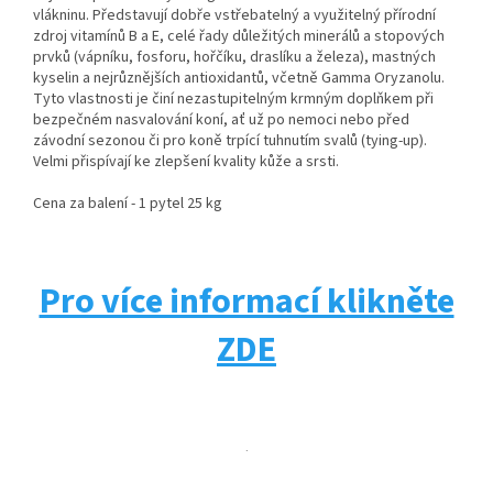
vlákninu. Představují dobře vstřebatelný a využitelný přírodní
zdroj vitamínů B a E, celé řady důležitých minerálů a stopových
prvků (vápníku, fosforu, hořčíku, draslíku a železa), mastných
kyselin a nejrůznějších antioxidantů, včetně Gamma Oryzanolu.
Tyto vlastnosti je činí nezastupitelným krmným doplňkem při
bezpečném nasvalování koní, ať už po nemoci nebo před
závodní sezonou či pro koně trpící tuhnutím svalů (tying-up).
Velmi přispívají ke zlepšení kvality kůže a srsti.
Cena za balení - 1 pytel 25 kg
Pro více informací klikněte
ZDE
.