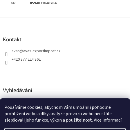
EAN
:
8594071840204
Z
á
p
a
Kontakt
t
avas
@
avas-exportimport.cz
í
+420 377 224 862
Vyhledávání
HLEDAT
Používáme cookies, abychom Vám umožnili pohodlné
prohlížení webu a díky analýze provozu webu neustále
zlepšovali jeho funkce, výkon a použitelnost.
Více informací