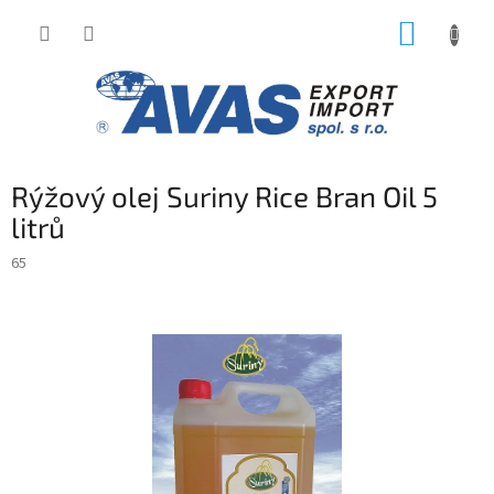
Přejít
NÁKUP
na
obsah
KOŠÍK
Rýžový olej Suriny Rice Bran Oil 5
litrů
65