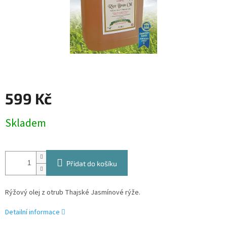
599 Kč
Měrná
Skladem
cena:
Přidat do košíku
Rýžový olej z otrub Thajské Jasmínové rýže.
Detailní informace