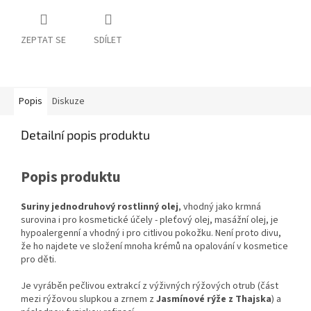
ZEPTAT SE
SDÍLET
Popis
Diskuze
Detailní popis produktu
Popis produktu
Suriny jednodruhový rostlinný olej
, vhodný jako krmná
surovina i pro kosmetické účely - pleťový olej, masážní olej, je
hypoalergenní a vhodný i pro citlivou pokožku. Není proto divu,
že ho najdete ve složení mnoha krémů na opalování v kosmetice
pro děti.
Je vyráběn pečlivou extrakcí z výživných rýžových otrub (část
mezi rýžovou slupkou a zrnem z
Jasmínové rýže z Thajska
) a