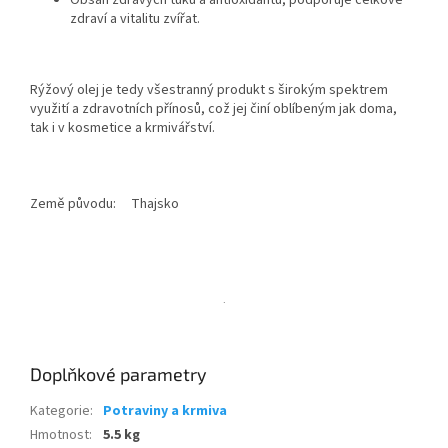
Obsah zdravých tuků a antioxidantů, podporuje celkové
zdraví a vitalitu zvířat.
Rýžový olej je tedy všestranný produkt s širokým spektrem
využití a zdravotních přínosů, což jej činí oblíbeným jak doma,
tak i v kosmetice a krmivářství.
Země původu: Thajsko
.
Doplňkové parametry
Kategorie
:
Potraviny a krmiva
Hmotnost
:
5.5 kg