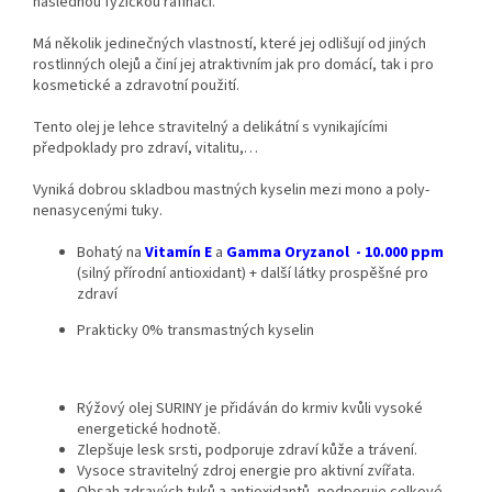
následnou fyzickou rafinací.
Má několik jedinečných vlastností, které jej odlišují od jiných
rostlinných olejů a činí jej atraktivním jak pro domácí, tak i pro
kosmetické a zdravotní použití.
Tento olej je lehce stravitelný a delikátní s vynikajícími
předpoklady pro zdraví, vitalitu,…
Vyniká dobrou skladbou mastných kyselin mezi mono a poly-
nenasycenými tuky.
Bohatý na
Vitamín E
a
Gamma Oryzanol - 10.000 ppm
(silný přírodní antioxidant) + další látky prospěšné pro
zdraví
Prakticky 0% transmastných kyselin
Rýžový olej SURINY je přidáván do krmiv kvůli vysoké
energetické hodnotě.
Zlepšuje lesk srsti, podporuje zdraví kůže a trávení.
Vysoce stravitelný zdroj energie pro aktivní zvířata.