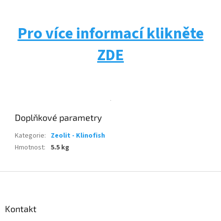
Pro více informací klikněte
ZDE
.
Doplňkové parametry
Kategorie
:
Zeolit - Klinofish
Hmotnost
:
5.5 kg
Z
á
p
a
Kontakt
t