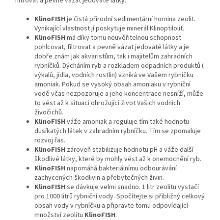
filtrovat a pevně vázat jedovaté látky.
Klino
FISH
je čistá přírodní sedimentární hornina zeolit.
Vynikající vlastnost jí poskytuje minerál Klinoptilolit.
Klino
FISH
má díky tomu neuvěřitelnou schopnost
pohlcovat, filtrovat a pevně vázat jedovaté látky a je
dobře znám jak akvaristům, tak i majitelům zahradních
rybníčků. Dýcháním ryb a rozkladem odpadních produktů (
výkalů, jídla, vodních rostlin) vzniká ve Vašem rybníčku
amoniak. Pokud se vysoký obsah amoniaku v rybniční
vodě včas nezpozoruje a jeho koncentrace nesníží, může
to vést až k situaci ohrožující život Vašich vodních
živočichů.
Klino
FISH
váže amoniak a reguluje tím také hodnotu
dusíkatých látek v zahradním rybníčku. Tím se zpomaluje
rozvoj řas.
Klino
FISH
zároveň stabilizuje hodnotu pH a váže další
škodlivé látky, které by mohly vést až k onemocnění ryb.
Klino
FISH
napomáhá bakteriálnímu odbourávání
zachycených škodlivin a přebytečných živin.
Klino
FISH
se dávkuje velmi snadno. 1 litr zeolitu vystačí
pro 1000 litrů rybniční vody. Spočítejte si přibližný celkový
obsah vody v rybníčku a připravte tomu odpovídající
množství zeolitu
Klino
FISH
.