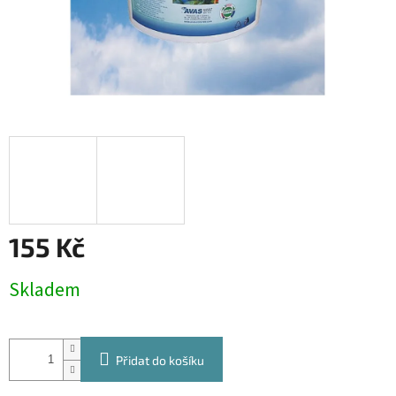
155 Kč
Měrná
Skladem
cena:
Přidat do košíku