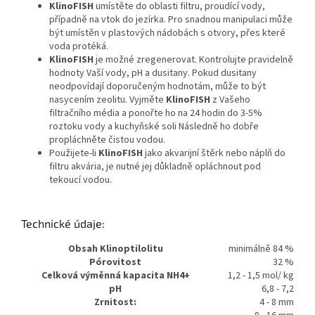
Klino
FISH
umístěte do oblasti filtru, proudící vody,
případně na vtok do jezírka. Pro snadnou manipulaci může
být umístěn v plastových nádobách s otvory, přes které
voda protéká.
Klino
FISH
je možné zregenerovat. Kontrolujte pravidelně
hodnoty Vaší vody, pH a dusitany. Pokud dusitany
neodpovídají doporučeným hodnotám, může to být
nasycením zeolitu. Vyjměte
Klino
FISH
z Vašeho
filtračního média a ponořte ho na 24 hodin do 3-5%
roztoku vody a kuchyňské soli Následně ho dobře
propláchněte čistou vodou.
Použijete-li
Klino
FISH
jako akvarijní štěrk nebo náplň do
filtru akvária, je nutné jej důkladně opláchnout pod
tekoucí vodou.
Technické údaje:
Obsah Klinoptilolitu
minimálně 84 %
Pórovitost
32 %
Celková výměnná kapacita NH4+
1,2 - 1,5 mol/ kg
pH
6,8 - 7,2
Zrnitost:
4 - 8 mm