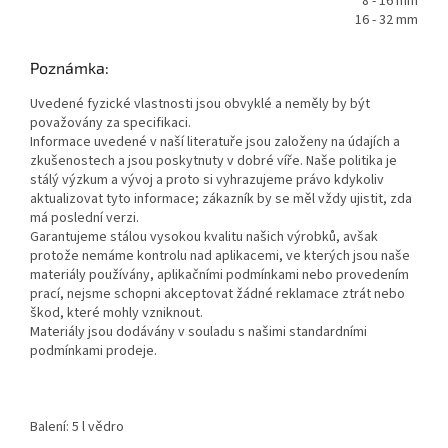
8 - 16 mm
16 - 32 mm
Poznámka:
Uvedené fyzické vlastnosti jsou obvyklé a neměly by být
považovány za specifikaci.
Informace uvedené v naší literatuře jsou založeny na údajích a
zkušenostech a jsou poskytnuty v dobré víře. Naše politika je
stálý výzkum a vývoj a proto si vyhrazujeme právo kdykoliv
aktualizovat tyto informace; zákazník by se měl vždy ujistit, zda
má poslední verzi.
Garantujeme stálou vysokou kvalitu našich výrobků, avšak
protože nemáme kontrolu nad aplikacemi, ve kterých jsou naše
materiály používány, aplikačními podmínkami nebo provedením
prací, nejsme schopni akceptovat žádné reklamace ztrát nebo
škod, které mohly vzniknout.
Materiály jsou dodávány v souladu s našimi standardními
podmínkami prodeje.
Balení: 5 l vědro