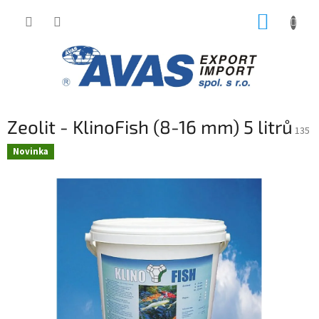
Přejít
NÁKUP
na
obsah
KOŠÍK
Zeolit - KlinoFish (8-16 mm) 5 litrů
135
Novinka